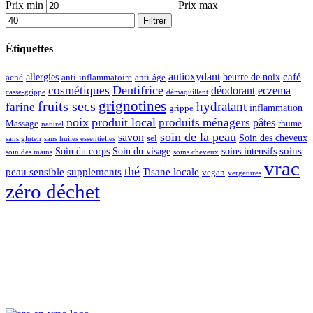
Prix min
Prix max
Filtrer
Étiquettes
antioxydant
café
allergies
beurre de noix
acné
anti-inflammatoire
anti-âge
Dentifrice
cosmétiques
déodorant
eczema
casse-grippe
démaquillant
grignotines
fruits secs
hydratant
farine
inflammation
grippe
noix
produit local
produits ménagers
pâtes
Massage
rhume
naturel
soin de la peau
savon
Soin des cheveux
sel
sans gluten
sans huiles essentielles
soins
Soin du corps
Soin du visage
soins intensifs
soin des mains
soins cheveux
vrac
thé
peau sensible
supplements
Tisane locale
vegan
vergetures
zéro déchet