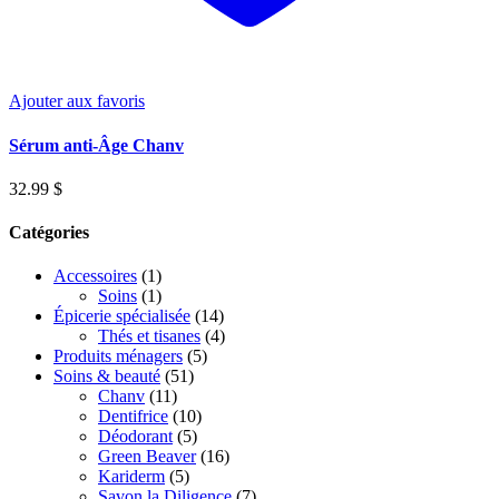
Ajouter aux favoris
Sérum anti-Âge Chanv
32.99
$
Catégories
Accessoires
(1)
Soins
(1)
Épicerie spécialisée
(14)
Thés et tisanes
(4)
Produits ménagers
(5)
Soins & beauté
(51)
Chanv
(11)
Dentifrice
(10)
Déodorant
(5)
Green Beaver
(16)
Kariderm
(5)
Savon la Diligence
(7)