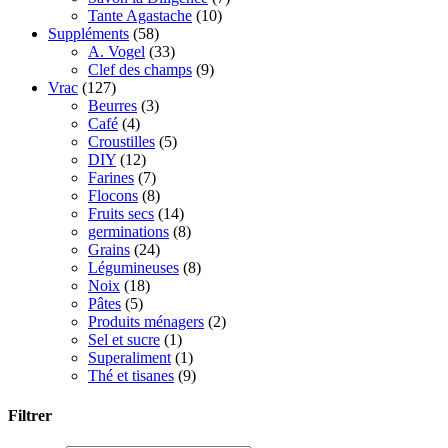
Tante Agastache
(10)
Suppléments
(58)
A. Vogel
(33)
Clef des champs
(9)
Vrac
(127)
Beurres
(3)
Café
(4)
Croustilles
(5)
DIY
(12)
Farines
(7)
Flocons
(8)
Fruits secs
(14)
germinations
(8)
Grains
(24)
Légumineuses
(8)
Noix
(18)
Pâtes
(5)
Produits ménagers
(2)
Sel et sucre
(1)
Superaliment
(1)
Thé et tisanes
(9)
Filtrer