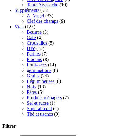
Tante Agastache
(10)
Suppléments
(58)
A. Vogel
(33)
Clef des champs
(9)
Vrac
(127)
Beurres
(3)
Café
(4)
Croustilles
(5)
DIY
(12)
Farines
(7)
Flocons
(8)
Fruits secs
(14)
germinations
(8)
Grains
(24)
Légumineuses
(8)
Noix
(18)
Pâtes
(5)
Produits ménagers
(2)
Sel et sucre
(1)
Superaliment
(1)
Thé et tisanes
(9)
Filtrer