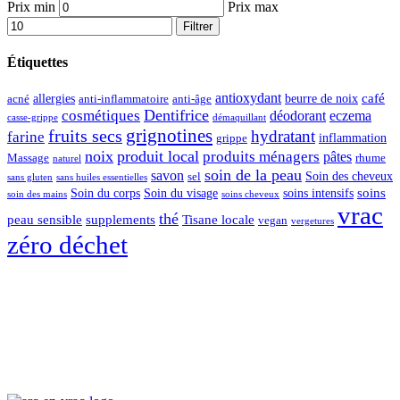
Prix min
Prix max
Filtrer
Étiquettes
antioxydant
café
allergies
beurre de noix
acné
anti-inflammatoire
anti-âge
Dentifrice
cosmétiques
déodorant
eczema
casse-grippe
démaquillant
grignotines
fruits secs
hydratant
farine
inflammation
grippe
noix
produit local
produits ménagers
pâtes
Massage
rhume
naturel
soin de la peau
savon
Soin des cheveux
sel
sans gluten
sans huiles essentielles
soins
Soin du corps
Soin du visage
soins intensifs
soin des mains
soins cheveux
vrac
thé
peau sensible
supplements
Tisane locale
vegan
vergetures
zéro déchet