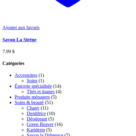
Ajouter aux favoris
Savon La Sirène
7.99
$
Catégories
Accessoires
(1)
Soins
(1)
Épicerie spécialisée
(14)
Thés et tisanes
(4)
Produits ménagers
(5)
Soins & beauté
(51)
Chanv
(11)
Dentifrice
(10)
Déodorant
(5)
Green Beaver
(16)
Kariderm
(5)
Savon la Diligence
(7)