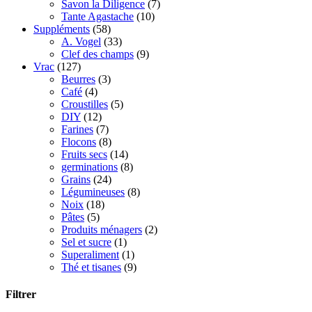
Savon la Diligence
(7)
Tante Agastache
(10)
Suppléments
(58)
A. Vogel
(33)
Clef des champs
(9)
Vrac
(127)
Beurres
(3)
Café
(4)
Croustilles
(5)
DIY
(12)
Farines
(7)
Flocons
(8)
Fruits secs
(14)
germinations
(8)
Grains
(24)
Légumineuses
(8)
Noix
(18)
Pâtes
(5)
Produits ménagers
(2)
Sel et sucre
(1)
Superaliment
(1)
Thé et tisanes
(9)
Filtrer