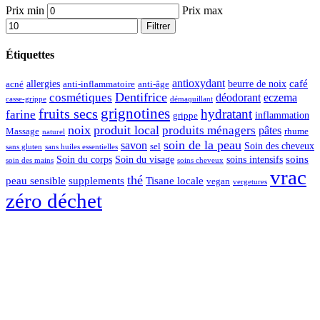
Prix min
Prix max
Filtrer
Étiquettes
antioxydant
café
allergies
beurre de noix
acné
anti-inflammatoire
anti-âge
Dentifrice
cosmétiques
déodorant
eczema
casse-grippe
démaquillant
grignotines
fruits secs
hydratant
farine
inflammation
grippe
noix
produit local
produits ménagers
pâtes
Massage
rhume
naturel
soin de la peau
savon
Soin des cheveux
sel
sans gluten
sans huiles essentielles
soins
Soin du corps
Soin du visage
soins intensifs
soin des mains
soins cheveux
vrac
thé
peau sensible
supplements
Tisane locale
vegan
vergetures
zéro déchet