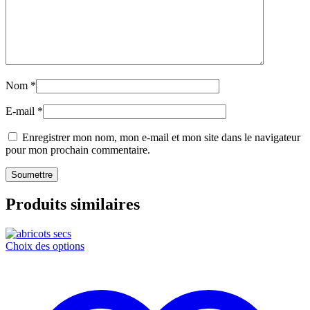
Nom
*
E-mail
*
Enregistrer mon nom, mon e-mail et mon site dans le navigateur
pour mon prochain commentaire.
Produits similaires
Ce
Choix des options
produit
a
plusieurs
variations.
Les