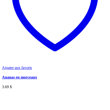
sur
la
page
du
produit
Ajouter aux favoris
Ananas en morceaux
3.69
$