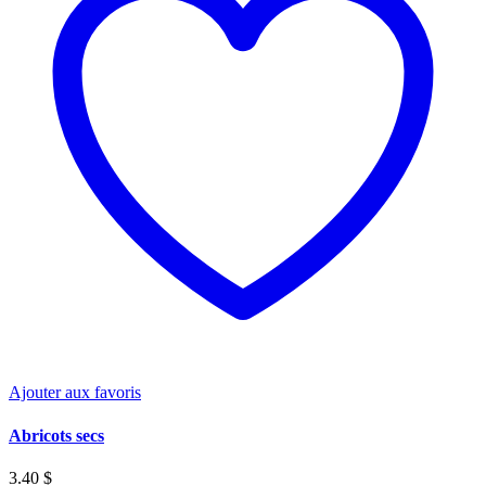
options
peuvent
être
choisies
sur
la
page
du
produit
Ajouter aux favoris
Abricots secs
3.40
$