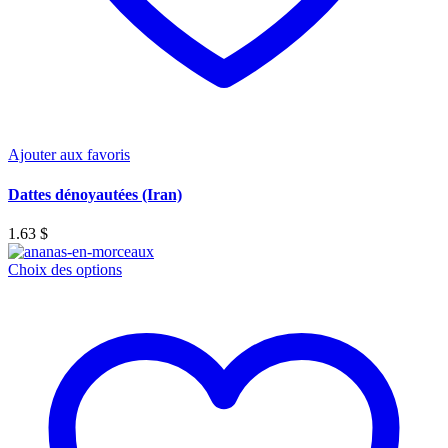
Ajouter aux favoris
Dattes dénoyautées (Iran)
1.63
$
Ce
Choix des options
produit
a
plusieurs
variations.
Les
options
peuvent
être
choisies